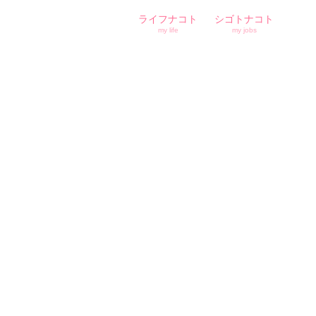
ライフナコト
シゴトナコト
my life
my jobs