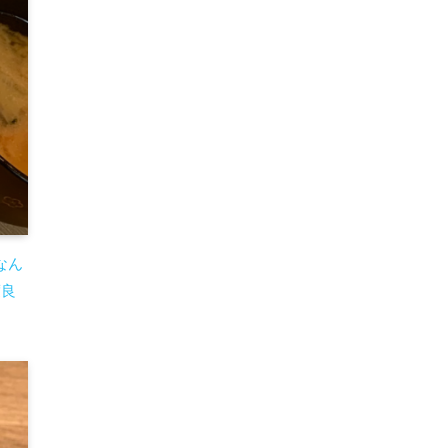
なん
度良