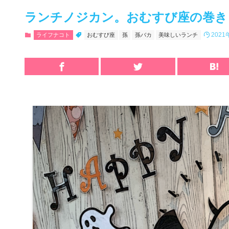
ランチノジカン。おむすび座の巻き
2021
ライフナコト
おむすび座
孫
孫バカ
美味しいランチ