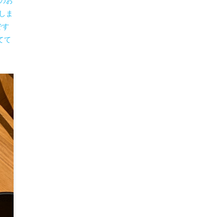
のお
しま
です
てて