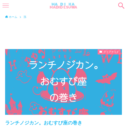
ホーム
孫
ライフナコト
ランチノジカン。おむすび座の巻き