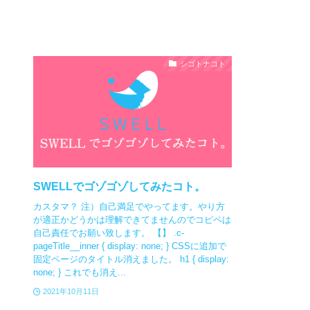
シゴトナコト
SWELLでゴゾゴゾしてみたコト。
カスタマ？ 注）自己満足でやってます。やり方
が適正かどうかは理解できてませんのでコピペは
自己責任でお願い致します。 【】 .c-
pageTitle__inner { display: none; } CSSに追加で
固定ページのタイトル消えました。 h1 { display:
none; } これでも消え...
2021年10月11日