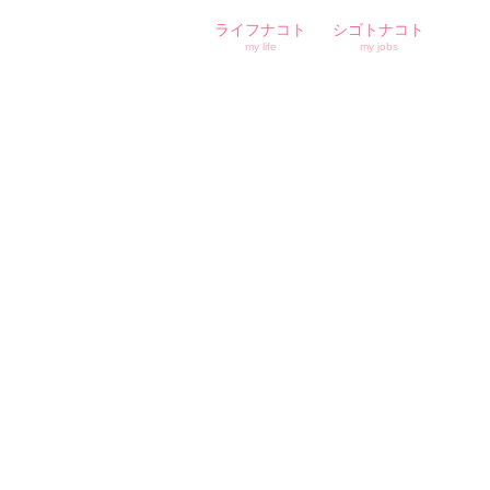
ライフナコト
シゴトナコト
my life
my jobs